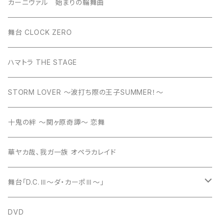
カーニヴァル 始まりの輪舞曲
舞台 CLOCK ZERO
ハマトラ THE STAGE
STORM LOVER ～波打ち際の王子SUMMER！～
十鬼の絆 ～関ヶ原奇譚～ 恋舞
華ヤカ哉、我ガ一族 オペラカレイド
舞台「D.C.Ⅲ～ダ・カーポⅢ～」
舞台「D.C.Ⅲ～ダ・カーポⅢ～ミライへの伝言」
DVD