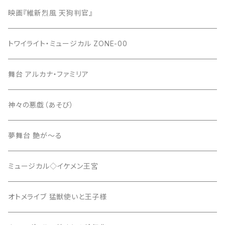
映画『維新烈風 天狗判官』
トワイライト・ミュージカル ZONE-00
舞台 アルカナ・ファミリア
神々の悪戯（あそび）
夢舞台 艶が～る
ミュージカル◇イケメン王宮
オトメライブ 猛獣使いと王子様