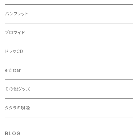
舞台『D.C.III～ダ・カーポIII～君と旅する時の魔法』
パンフレット
ブロマイド
ドラマCD
e☆star
その他グッズ
タタラの唄姫
BLOG