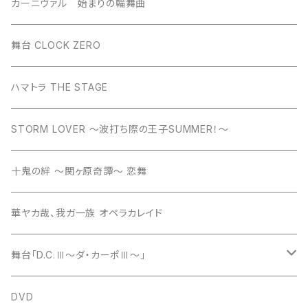
カーニヴァル 始まりの輪舞曲
舞台 CLOCK ZERO
ハマトラ THE STAGE
STORM LOVER ～波打ち際の王子SUMMER！～
十鬼の絆 ～関ヶ原奇譚～ 恋舞
華ヤカ哉、我ガ一族 オペラカレイド
舞台「D.C.Ⅲ～ダ・カーポⅢ～」
舞台「D.C.Ⅲ～ダ・カーポⅢ～ミライへの伝言」
DVD