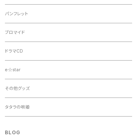
舞台『D.C.III～ダ・カーポIII～君と旅する時の魔法』
パンフレット
ブロマイド
ドラマCD
e☆star
その他グッズ
タタラの唄姫
BLOG