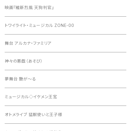
映画『維新烈風 天狗判官』
トワイライト・ミュージカル ZONE-00
舞台 アルカナ・ファミリア
神々の悪戯（あそび）
夢舞台 艶が～る
ミュージカル◇イケメン王宮
オトメライブ 猛獣使いと王子様