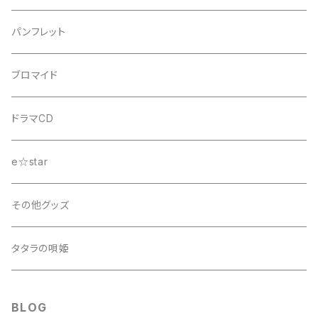
舞台『D.C.III～ダ・カーポIII～君と旅する時の魔法』
パンフレット
ブロマイド
ドラマCD
e☆star
その他グッズ
タタラの唄姫
BLOG