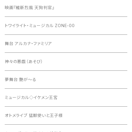
映画『維新烈風 天狗判官』
トワイライト・ミュージカル ZONE-00
舞台 アルカナ・ファミリア
神々の悪戯（あそび）
夢舞台 艶が～る
ミュージカル◇イケメン王宮
オトメライブ 猛獣使いと王子様