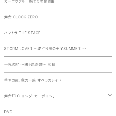
カーニヴァル 始まりの輪舞曲
舞台 CLOCK ZERO
ハマトラ THE STAGE
STORM LOVER ～波打ち際の王子SUMMER！～
十鬼の絆 ～関ヶ原奇譚～ 恋舞
華ヤカ哉、我ガ一族 オペラカレイド
舞台「D.C.Ⅲ～ダ・カーポⅢ～」
舞台「D.C.Ⅲ～ダ・カーポⅢ～ミライへの伝言」
DVD